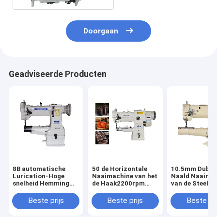
Doorgaan
Geadviseerde Producten
8B automatische
50 de Horizontale
10.5mm Dubbe
Lurication-Hoge
Naaimachine van het
Naald Naaima
snelheid Hemming
de Haak2200rpm
van de Steek
Machine
Mengvoeder van kg
Verticale Haa
Beste prijs
Beste prijs
Beste pri