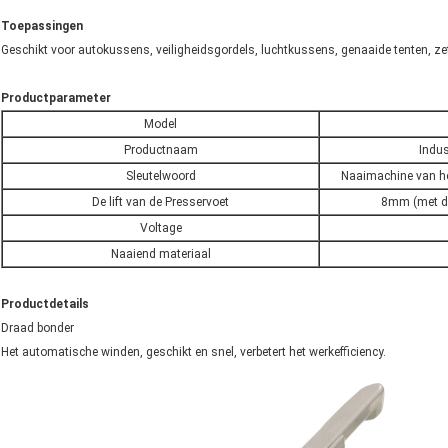
Toepassingen
Geschikt voor autokussens, veiligheidsgordels, luchtkussens, genaaide tenten, zet
Productparameter
Model
Productnaam
Indus
Sleutelwoord
Naaimachine van he
De lift van de Presservoet
8mm (met de
Voltage
Naaiend materiaal
Productdetails
Draad bonder
Het automatische winden, geschikt en snel, verbetert het werkefficiency.