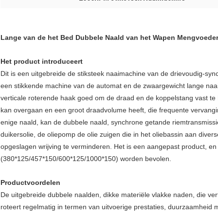
Lange van de het Bed Dubbele Naald van het Wapen Mengvoeder V
Het product introduceert
Dit is een uitgebreide de stiksteek naaimachine van de drievoudig-syn
een stikkende machine van de automat en de zwaargewicht lange naai
verticale roterende haak goed om de draad en de koppelstang vast te
kan overgaan en een groot draadvolume heeft, die frequente vervang
enige naald, kan de dubbele naald, synchrone getande riemtransmiss
duikersolie, de oliepomp de olie zuigen die in het oliebassin aan div
opgeslagen wrijving te verminderen. Het is een aangepast product, en
(380*125/457*150/600*125/1000*150) worden bevolen.
Productvoordelen
De uitgebreide dubbele naalden, dikke materiële vlakke naden, die ve
roteert regelmatig in termen van uitvoerige prestaties, duurzaamheid 