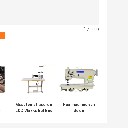
(
0
/ 3000)
Geautomatiseerde
Naaimachine van
n
LCD Vlakke het Bed
de de
r
Naaimachine van de
Naaldstiksteek
ak
Vertonings2500rpm
van de draadklem