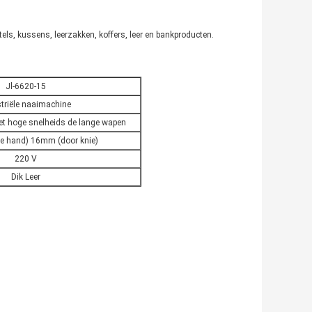
els, kussens, leerzakken, koffers, leer en bankproducten.
Jl-6620-15
triële naaimachine
t hoge snelheids de lange wapen
 hand) 16mm (door knie)
220 V
Dik Leer