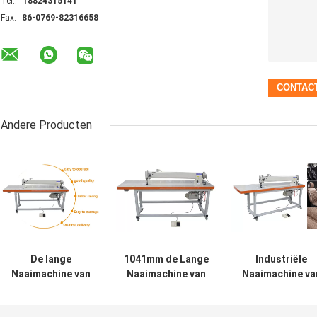
Tel.:
18824315141
Fax:
86-0769-82316658
Andere Producten
De lange
1041mm de Lange
Industriële
Naaimachine van
Naaimachine van
Naaimachine va
het de Stiksteek
de Wapen Op
de Mengvoede
Industriële Vlakke
zwaar werk
de Verticale Ha