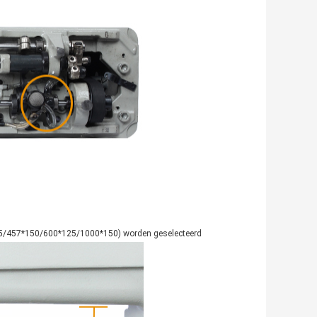
0*125/457*150/600*125/1000*150) worden geselecteerd