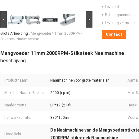
Levertijd:
Betalingscondities:
Levering vermogen:
Grote Afbeelding :
Mengvoeder 11mm 2000RPM-
Contact
Stiksteek Naaimachine
Mengvoeder 11mm 2000RPM-Stiksteek Naaimachine
beschrijving
Productnaam:
Naaimachine voor grote materialen
Aantal
Max. het Naaien Snelheid:
2000 (r.p.m)
Max.St
Naaldgrootte:
DP*17 (21#)
Haak:
het werk ruimte:
380*150mm
Voorw
De Naaimachine van de Mengvoederstikst
Hoog licht:
2000RPM stiksteek Naaimachine