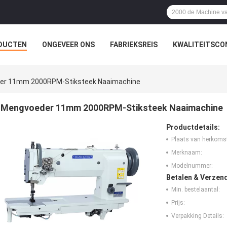
DUCTEN
ONGEVEER ONS
FABRIEKSREIS
KWALITEITSCO
er 11mm 2000RPM-Stiksteek Naaimachine
Mengvoeder 11mm 2000RPM-Stiksteek Naaimachine
Productdetails:
Plaats van herkoms
Merknaam:
Modelnummer:
Betalen & Verzen
Min. bestelaantal:
Prijs:
Verpakking Details: