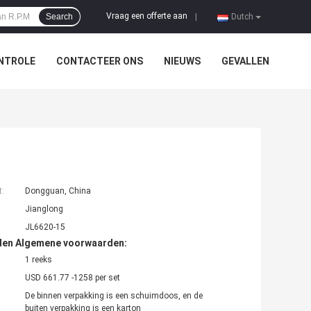
Vraag een offerte aan
Search
|
Dutch
NTROLE
CONTACTEER ONS
NIEUWS
GEVALLEN
t:
Dongguan, China
Jianglong
JL6620-15
den Algemene voorwaarden:
1 reeks
USD 661.77 -1258 per set
De binnen verpakking is een schuimdoos, en de
buiten verpakking is een karton