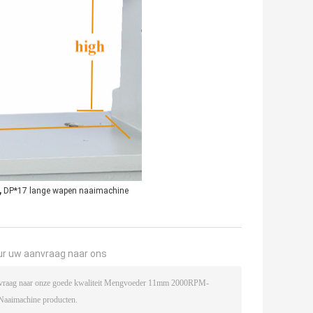
,
DP*17 lange wapen naaimachine
ur uw aanvraag naar ons