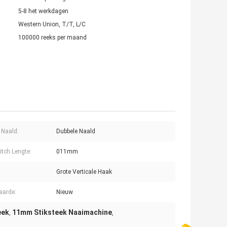
5-8 het werkdagen
Western Union, T/T, L/C
100000 reeks per maand
 Naald:
Dubbele Naald
itch Lengte:
011mm
Grote Verticale Haak
aarde:
Nieuw
eek
11mm Stiksteek Naaimachine
,
,